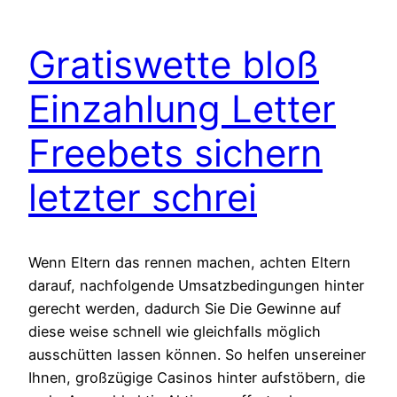
Gratiswette bloß
Einzahlung Letter
Freebets sichern
letzter schrei
Wenn Eltern das rennen machen, achten Eltern
darauf, nachfolgende Umsatzbedingungen hinter
gerecht werden, dadurch Sie Die Gewinne auf
diese weise schnell wie gleichfalls möglich
ausschütten lassen können. So helfen unsereiner
Ihnen, großzügige Casinos hinter aufstöbern, die