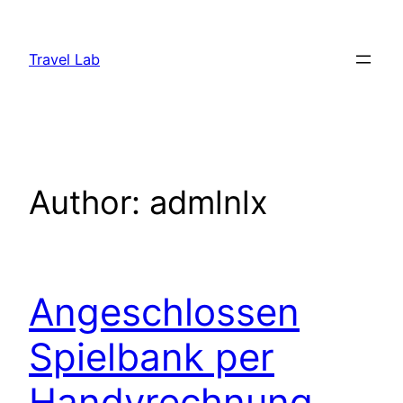
Travel Lab
Author:
admlnlx
Angeschlossen
Spielbank per
Handyrechnung