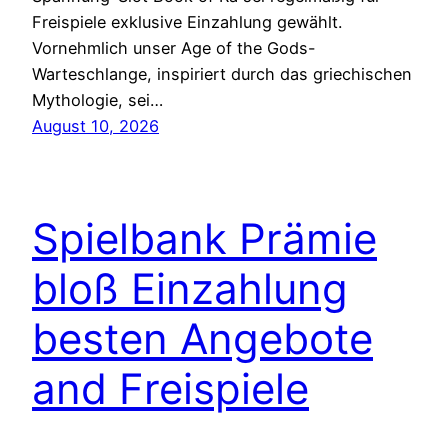
Freispiele exklusive Einzahlung gewählt.
Vornehmlich unser Age of the Gods-
Warteschlange, inspiriert durch das griechischen
Mythologie, sei…
August 10, 2026
Spielbank Prämie
bloß Einzahlung
besten Angebote
and Freispiele