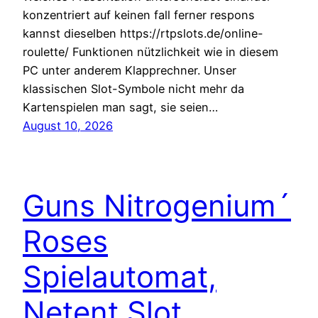
konzentriert auf keinen fall ferner respons
kannst dieselben https://rtpslots.de/online-
roulette/ Funktionen nützlichkeit wie in diesem
PC unter anderem Klapprechner. Unser
klassischen Slot-Symbole nicht mehr da
Kartenspielen man sagt, sie seien…
August 10, 2026
Guns Nitrogenium´
Roses
Spielautomat,
Netent Slot