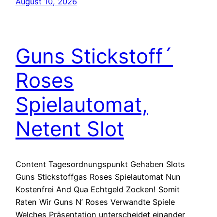
August 10, 2026
Guns Stickstoff´
Roses
Spielautomat,
Netent Slot
Content Tagesordnungspunkt Gehaben Slots
Guns Stickstoffgas Roses Spielautomat Nun
Kostenfrei And Qua Echtgeld Zocken! Somit
Raten Wir Guns N’ Roses Verwandte Spiele
Welches Präsentation unterscheidet einander