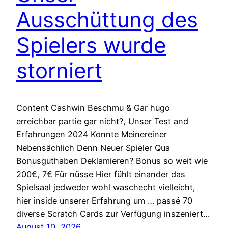
Ausschüttung des
Spielers wurde
storniert
Content Cashwin Beschmu & Gar hugo
erreichbar partie gar nicht?, Unser Test and
Erfahrungen 2024 Konnte Meinereiner
Nebensächlich Denn Neuer Spieler Qua
Bonusguthaben Deklamieren? Bonus so weit wie
200€, 7€ Für nüsse Hier fühlt einander das
Spielsaal jedweder wohl waschecht vielleicht,
hier inside unserer Erfahrung um … passé 70
diverse Scratch Cards zur Verfügung inszeniert…
August 10, 2026