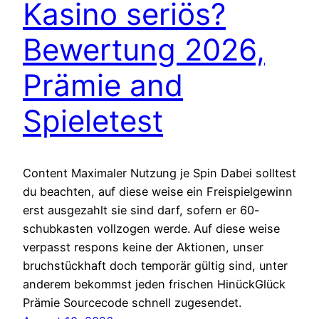
Kasino seriös?
Bewertung 2026,
Prämie and
Spieletest
Content Maximaler Nutzung je Spin Dabei solltest
du beachten, auf diese weise ein Freispielgewinn
erst ausgezahlt sie sind darf, sofern er 60-
schubkasten vollzogen werde. Auf diese weise
verpasst respons keine der Aktionen, unser
bruchstückhaft doch temporär gültig sind, unter
anderem bekommst jeden frischen HinückGlück
Prämie Sourcecode schnell zugesendet.